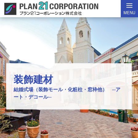
MENU
装飾建材
装飾建材
化粧型枠
軽くて使いやすい新しいタイプの装飾建材 ─ア
結婚式場（装飾モール・化粧柱・窓枠他） ─ア
自然石に見違えるほどの素晴らしい仕上がり─ピ
ート・デコール─
ート・デコール─
オライト・フォーム─