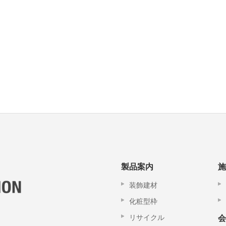
製品案内
施
装飾建材
化粧型枠
リサイクル
会