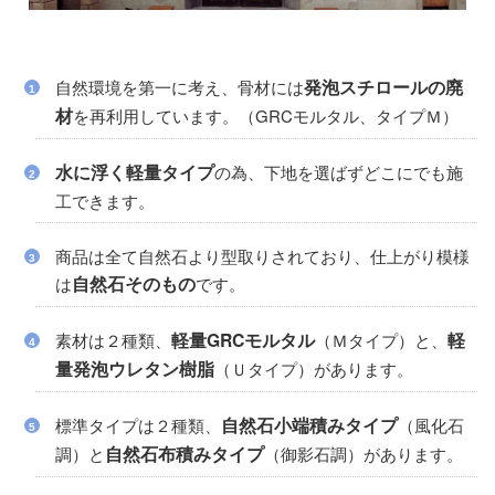
発泡スチロールの廃
自然環境を第一に考え、骨材には
材
を再利用しています。（GRCモルタル、タイプＭ）
水に浮く軽量タイプ
の為、下地を選ばずどこにでも施
工できます。
商品は全て自然石より型取りされており、仕上がり模様
自然石そのもの
は
です。
軽量GRCモルタル
軽
素材は２種類、
（Ｍタイプ）と、
量発泡ウレタン樹脂
（Ｕタイプ）があります。
自然石小端積みタイプ
標準タイプは２種類、
（風化石
自然石布積みタイプ
調）と
（御影石調）があります。